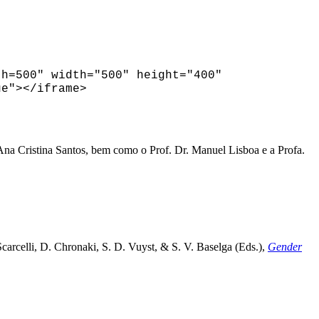
th=500" width="500" height="400"
ue"
>
<
/iframe
>
 Ana Cristina Santos, bem como o Prof. Dr. Manuel Lisboa e a Profa.
Scarcelli, D. Chronaki, S. D. Vuyst, & S. V. Baselga (Eds.),
Gender