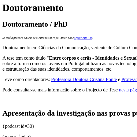
Doutoramento
Doutoramento / PhD
Se está à procura da tese de Mestrado sobre poliamor, pode
seguir este link
.
Doutoramento em Ciências da Comunicação, vertente de Cultura Con
A tese tem como título "
Entre corpos e ecrãs - Identidades e Sexu
sobre a forma como os jovens em Portugal utilizam as novas tecnologi
e estruturação das suas identidades, comportamentos, etc.
Teve como orientadores:
Professora Doutora Cristina Ponte
e
Profess
Pode consultar-se mais informação sobre o Projecto de Tese
nesta pág
Apresentação da investigação nas provas p
{podcast id=30}
(apenas áudio)