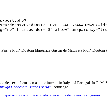
s/post.php?
scardoso%2Fvideos%2F10209124606346492%2F&wid
g="no" frameborder="0" allowTransparency="tr
a Pais, a Profª. Doutora Margarida Gaspar de Matos e a Profª. Doutora
eople, sex information and the internet in Italy and Portugal. In C. M. 
Through Conceptualisations of Age
. Routledge
rticipação cívica online em cidadania íntima de jovens portugueses